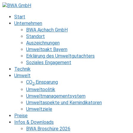
Zum
Inhalt
Start
springen
Unternehmen
BWA Aichach GmbH
Standort
Auszeichnungen
Umweltpakt Bayern
Erklärung des Umweltgutachters
Soziales Engagement
Technik
Umwelt
CO
Einsparung
2
Umweltpolitik
Umweltmanagementsystem
Umweltaspekte und Kernindikatoren
Umweltziele
Preise
Infos & Downloads
BWA Broschüre 2026